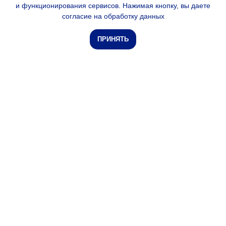
и функционирования сервисов. Нажимая кнопку, вы даете
согласие на обработку данных
ПРИНЯТЬ
+7 (800) 302-58-20
(отдел продаж)
+7 (981) 077-99-92
(сервис и ТО)
Барнаул, Алтайский край,
ул.Автотранспортная 43А
mail@zavod-proton.ru
Наше оборудование -
выбор участников
Ассоциации АПНППУ!