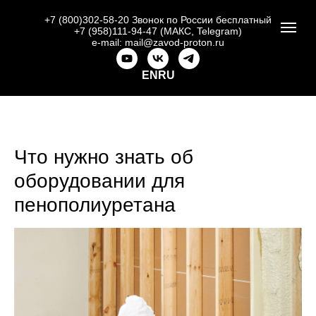
+7 (800)302-58-20
Звонок по России бесплатный
+7 (958)111-94-47 (МАКС, Telegram)
e-mail: mail@zavod-proton.ru
EN
RU
Что нужно знать об
оборудовании для
пенополиуретана