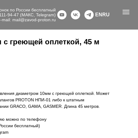
онок по России бесплатный
EN
RU
111-94-47 (МАКС, Telegram)
-mail: mail@zavod-proton.ru
 с греющей оплеткой, 45 м
авления диаметром 10мм с греющей оплеткой. Может
 шлангов PROTON НПИ-01 либо к штатным
ании GRACO, GAMA, GASMER. Длина 45 метров.
цию можно по телефону
 России бесплатный)
gram