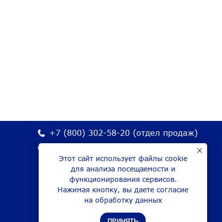
+7 (800) 302-58-20
(отдел продаж)
+7 (981) 077-99-92
(сервис и ТО)
Этот сайт использует файлы cookie
Барнаул, Алтайский край,
для анализа посещаемости и
ул.Автотранспортная 43А
функционирования сервисов.
Нажимая кнопку, вы даете согласие
mail@zavod-proton.ru
на обработку данных
ПРИНЯТЬ