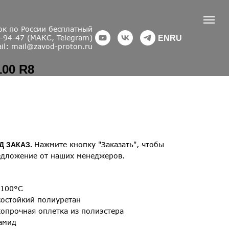
к по России бесплатный
-94-47 (МАКС, Telegram)
EN
RU
il: mail@zavod-proton.ru
00 R8
Нажмите кнопку "Заказать", чтобы
Д ЗАКАЗ.
едложение от наших менеджеров.
+100°С
состойкий полиуретан
опрочная оплетка из полиэстера
амид