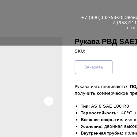
+7 (800)302-58-20
Звоно
+7 (958)111
e-ma
Рукава РВД SAE1
SKU:
Заказать
Рукава изготавливаются
ПО
получить коммерческое пр
AS 8 SAE 100 R8
Тип:
-40°С 
Термостойкость:
изно
Внешнее покрытие:
двойная высок
Усиление:
поли
Внутренняя трубка: